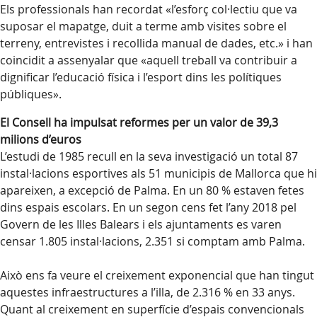
Els professionals han recordat «l’esforç col·lectiu que va
suposar el mapatge, duit a terme amb visites sobre el
terreny, entrevistes i recollida manual de dades, etc.» i han
coincidit a assenyalar que «aquell treball va contribuir a
dignificar l’educació física i l’esport dins les polítiques
públiques».
El Consell ha impulsat reformes per un valor de 39,3
milions d’euros
L’estudi de 1985 recull en la seva investigació un total 87
instal·lacions esportives als 51 municipis de Mallorca que hi
apareixen, a excepció de Palma. En un 80 % estaven fetes
dins espais escolars. En un segon cens fet l’any 2018 pel
Govern de les Illes Balears i els ajuntaments es varen
censar 1.805 instal·lacions, 2.351 si comptam amb Palma.
Això ens fa veure el creixement exponencial que han tingut
aquestes infraestructures a l’illa, de 2.316 % en 33 anys.
Quant al creixement en superfície d’espais convencionals