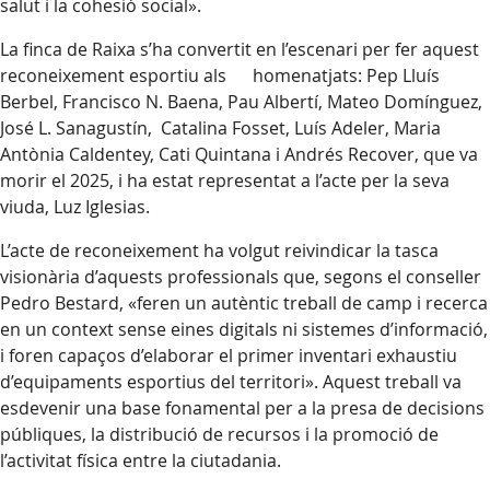
salut i la cohesió social».
La finca de Raixa s’ha convertit en l’escenari per fer aquest
reconeixement esportiu als homenatjats: Pep Lluís
Berbel, Francisco N. Baena, Pau Albertí, Mateo Domínguez,
José L. Sanagustín, Catalina Fosset, Luís Adeler, Maria
Antònia Caldentey, Cati Quintana i Andrés Recover, que va
morir el 2025, i ha estat representat a l’acte per la seva
viuda, Luz Iglesias.
L’acte de reconeixement ha volgut reivindicar la tasca
visionària d’aquests professionals que, segons el conseller
Pedro Bestard, «feren un autèntic treball de camp i recerca
en un context sense eines digitals ni sistemes d’informació,
i foren capaços d’elaborar el primer inventari exhaustiu
d’equipaments esportius del territori». Aquest treball va
esdevenir una base fonamental per a la presa de decisions
públiques, la distribució de recursos i la promoció de
l’activitat física entre la ciutadania.