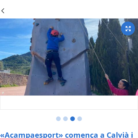
«Acampaesport» comença a Calvià i