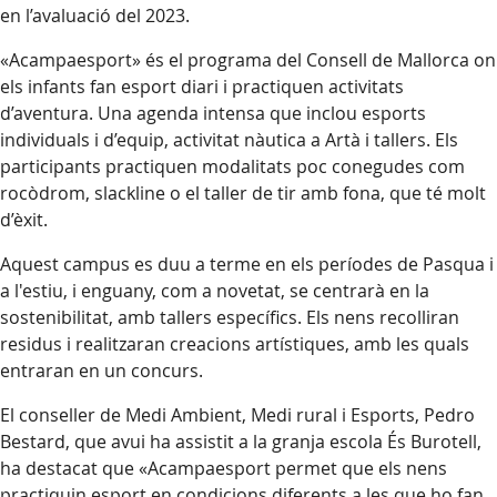
en l’avaluació del 2023.
«Acampaesport» és el programa del Consell de Mallorca on
els infants fan esport diari i practiquen activitats
d’aventura. Una agenda intensa que inclou esports
individuals i d’equip, activitat nàutica a Artà i tallers. Els
participants practiquen modalitats poc conegudes com
rocòdrom, slackline o el taller de tir amb fona, que té molt
d’èxit.
Aquest campus es duu a terme en els períodes de Pasqua i
a l'estiu, i enguany, com a novetat, se centrarà en la
sostenibilitat, amb tallers específics. Els nens recolliran
residus i realitzaran creacions artístiques, amb les quals
entraran en un concurs.
El conseller de Medi Ambient, Medi rural i Esports, Pedro
Bestard, que avui ha assistit a la granja escola És Burotell,
ha destacat que «Acampaesport permet que els nens
practiquin esport en condicions diferents a les que ho fan