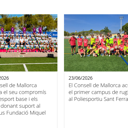
2026
23/06/2026
sell de Mallorca
El Consell de Mallorca ac
ça el seu compromís
el primer campus de rug
esport base i els
al Poliesportiu Sant Ferr
 donant suport al
s Fundació Miquel
-Palma Futsal