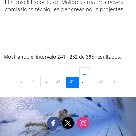
El Consell Esportiu de Mallorca crea tres noves
comissions tècniques per crear nous projectes
Mostrando el intervalo 241 - 252 de 395 resultados.
...
Páginas intermedias Use TAB para
Página
Página
Página
Página
1
...
20
21
33
Páginas intermedias Use TAB para desplazarse.