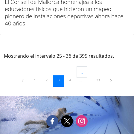
El Consell de Mallorca homenajea a los
educadores físicos que hicieron un mapeo
pionero de instalaciones deportivas ahora hace
40 años
Mostrando el intervalo 25 - 36 de 395 resultados.
...
Páginas intermedias Use TAB para 
Página
Página
Página
Página
Página
1
2
3
4
33