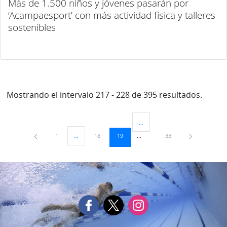
Más de 1.500 niños y jóvenes pasarán por
‘Acampaesport’ con más actividad física y talleres
sostenibles
Mostrando el intervalo 217 - 228 de 395 resultados.
...
Páginas intermedias Use TAB para
Página
Página
Página
Página
1
...
18
19
33
Páginas intermedias Use TAB para desplazarse.