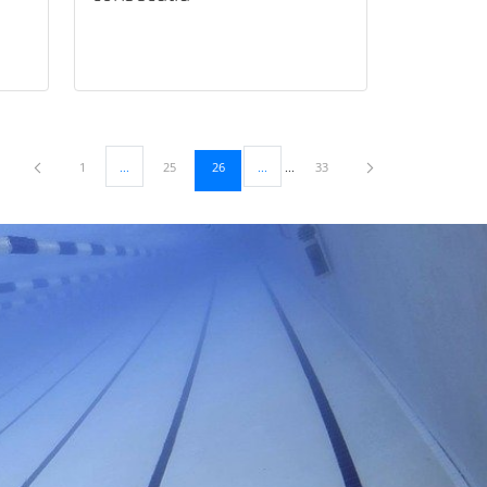
Página
Página
Página
Página
1
...
25
26
...
33
Páginas intermedias Use TAB para desplazarse.
Páginas intermedias Use TAB para despl