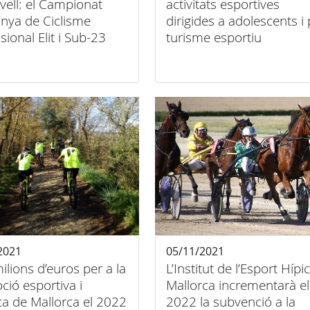
nivell: el Campionat
activitats esportives
anya de Ciclisme
dirigides a adolescents i 
sional Elit i Sub-23
turisme esportiu
2021
05/11/2021
ilions d’euros per a la
L’Institut de l’Esport Hípi
ió esportiva i
Mallorca incrementarà el
ica de Mallorca el 2022
2022 la subvenció a la