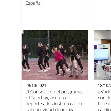
España
29/10/2021
18/10/
El Consell, con el programa
#Vade
«IESportiu», acerca el
concie
deporte a los institutos con
la re
baja actividad deportiva
cardi