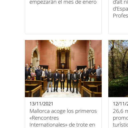
empezarán el mes de enero
d’alt 
d’Esp
Profes
13/11/2021
12/11/
Mallorca acoge los primeros
26,6 m
«Rencontres
promoc
Internationales» de trote en
turíst