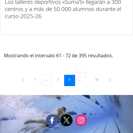
Los talleres deportivos «Suma't» llegarán a 300
centros y a más de 50.000 alumnos durante el
curso 2025-26
Mostrando el intervalo 61 - 72 de 395 resultados.
...
Páginas intermedias Use TAB para 
Página
Página
Página
Página
1
...
5
6
33
Páginas intermedias Use TAB para desplazarse.