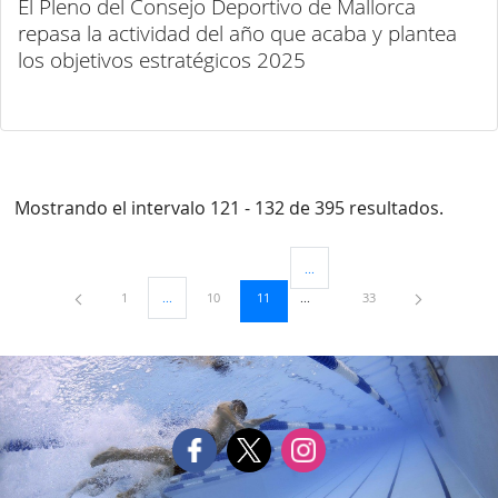
El Pleno del Consejo Deportivo de Mallorca
repasa la actividad del año que acaba y plantea
los objetivos estratégicos 2025
Mostrando el intervalo 121 - 132 de 395 resultados.
...
Páginas intermedias Use TAB para
Página
Página
Página
Página
1
...
10
11
33
Páginas intermedias Use TAB para desplazarse.