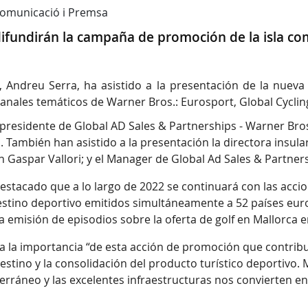
 Comunicació i Premsa
fundirán la campaña de promoción de la isla como
s, Andreu Serra, ha asistido a la presentación de la nue
canales temáticos de Warner Bros.: Eurosport, Global Cycling
epresidente de Global AD Sales & Partnerships - Warner Bro
 También han asistido a la presentación la directora insular
an Gaspar Vallori; y el Manager de Global Ad Sales & Partne
stacado que a lo largo de 2022 se continuará con las accion
estino deportivo emitidos simultáneamente a 52 países eur
 la emisión de episodios sobre la oferta de golf en Mallorca
a la importancia “de esta acción de promoción que contribuy
destino y la consolidación del producto turístico deportivo. 
erráneo y las excelentes infraestructuras nos convierten en 