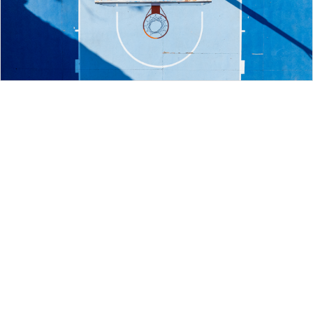
Notícies
12/07/2026
L’Hipòdrom de Manacor reuneix esport,