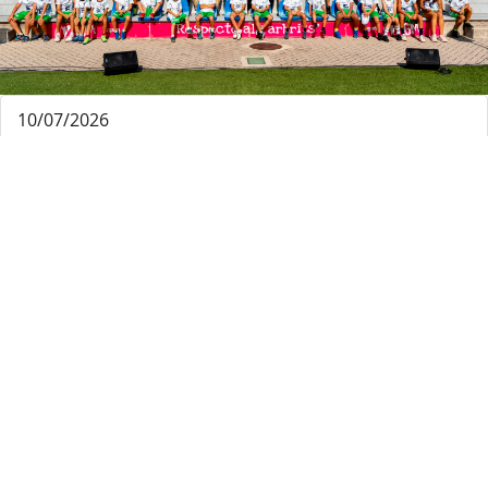
10/07/2026
El Consell de Mallorca reforça el seu compromís
amb l’esport base i els valors donant suport al
Campus Fundació Miquel Jaume-Palma Futsal