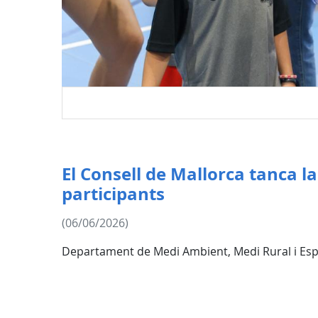
El Consell de Mallorca tanca 
participants
(06/06/2026)
Departament de Medi Ambient, Medi Rural i Esp
El president Galmés i el conseller d’Es
400 infants. El programa de foment de l