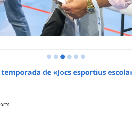
la temporada de «Jocs esportius escol
orts
ports Bestard assisteixen a la cloenda de bàsquet 
’esport no federat ha promogut 14 modalitats a 3