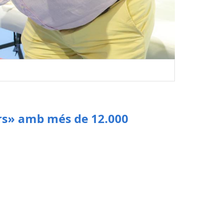
ars» amb més de 12.000
a Campos, en què han participat gairebé
9 municipis el curs 2025-26